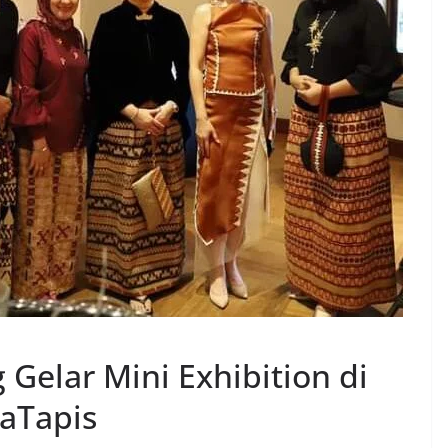
elar Mini Exhibition di
aTapis