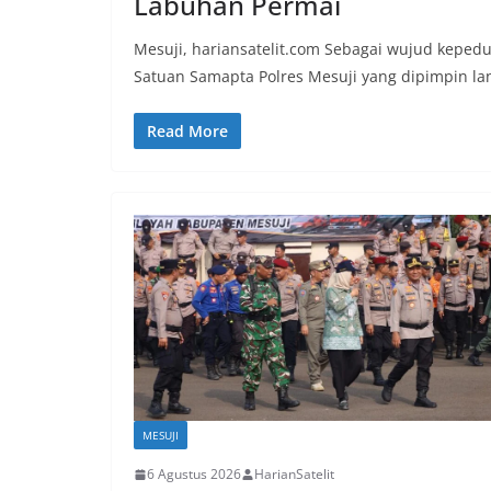
Labuhan Permai
Mesuji, hariansatelit.com Sebagai wujud kepedul
Satuan Samapta Polres Mesuji yang dipimpin la
Read More
MESUJI
6 Agustus 2026
HarianSatelit