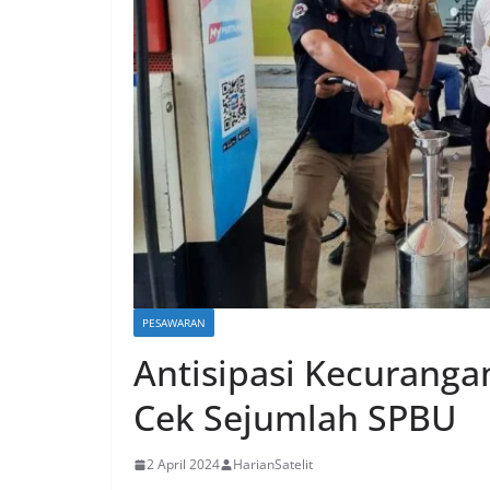
PESAWARAN
Antisipasi Kecuranga
Cek Sejumlah SPBU
2 April 2024
HarianSatelit