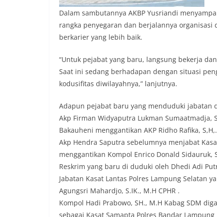
Dalam sambutannya AKBP Yusriandi menyampaika
rangka penyegaran dan berjalannya organisasi 
berkarier yang lebih baik.
“Untuk pejabat yang baru, langsung bekerja dan
Saat ini sedang berhadapan dengan situasi pen
kodusifitas diwilayahnya,” lanjutnya.
Adapun pejabat baru yang menduduki jabatan di
Akp Firman Widyaputra Lukman Sumaatmadja, Si
Bakauheni menggantikan AKP Ridho Rafika, S,H,
Akp Hendra Saputra sebelumnya menjabat Kasat
menggantikan Kompol Enrico Donald Sidauruk, SE
Reskrim yang baru di duduki oleh Dhedi Adi Putr
Jabatan Kasat Lantas Polres Lampung Selatan ya
Agungsri Mahardjo, S.IK., M.H CPHR .
Kompol Hadi Prabowo, SH., M.H Kabag SDM diga
sebagai Kasat Samapta Polres Bandar Lampung