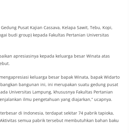
edung Pusat Kajian Cassava, Kelapa Sawit, Tebu, Kopi,
gai budi group) kepada Fakultas Pertanian Universitas
kan apresiasinya kepada keluarga besar Winata atas
ebut.
mengapresiasi keluarga besar bapak Winata, bapak Widarto
bangkan bangunan ini, ini merupakan suatu gedung pusat
epada Universitas Lampung, khususnya Fakultas Pertanian
jalankan ilmu pengetahuan yang diajarkan,” ucapnya.
rbesar di Indonesia, terdapat sekitar 74 pabrik tapioka,
n. Aktivitas semua pabrik tersebut membutuhkan bahan baku