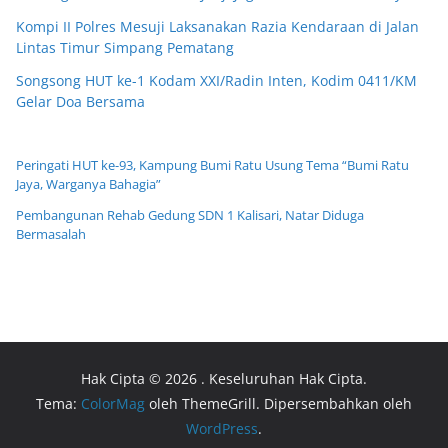
Kompi II Polres Mesuji Laksanakan Razia Kendaraan di Jalan
Lintas Timur Simpang Pematang
Songsong HUT ke-1 Kodam XXI/Radin Inten, Kodim 0411/KM
Gelar Doa Bersama
Peringati HUT ke-93, Kampung Bumi Ratu Usung Tema “Bumi Ratu
Jaya, Warganya Bahagia”
Pembangunan Rehab Gedung SDN 1 Kalisari, Natar Diduga
Bermasalah
Hak Cipta © 2026
. Keseluruhan Hak Cipta.
Tema:
ColorMag
oleh ThemeGrill. Dipersembahkan oleh
WordPress
.