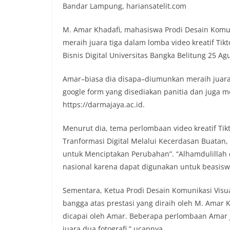
Bandar Lampung, hariansatelit.com
M. Amar Khadafi, mahasiswa Prodi Desain Komunik
meraih juara tiga dalam lomba video kreatif Tik
Bisnis Digital Universitas Bangka Belitung 25 A
Amar–biasa dia disapa–diumunkan meraih juara
google form yang disediakan panitia dan juga me
https://darmajaya.ac.id.
Menurut dia, tema perlombaan video kreatif T
Tranformasi Digital Melalui Kecerdasan Buatan, 
untuk Menciptakan Perubahan”. “Alhamdulillah d
nasional karena dapat digunakan untuk beasiswa
Sementara, Ketua Prodi Desain Komunikasi Visua
bangga atas prestasi yang diraih oleh M. Amar K
dicapai oleh Amar. Beberapa perlombaan Amar j
juara dua fotografi,” ucapnya.