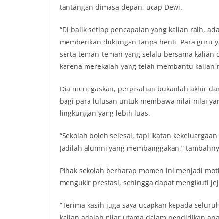
tantangan dimasa depan, ucap Dewi.
“Di balik setiap pencapaian yang kalian raih, a
memberikan dukungan tanpa henti. Para guru y
serta teman-teman yang selalu bersama kalian
karena merekalah yang telah membantu kalian men
Dia menegaskan, perpisahan bukanlah akhir dar
bagi para lulusan untuk membawa nilai-nilai yan
lingkungan yang lebih luas.
“Sekolah boleh selesai, tapi ikatan kekeluargaa
Jadilah alumni yang membanggakan,” tambahny
Pihak sekolah berharap momen ini menjadi motiva
mengukir prestasi, sehingga dapat mengikuti je
“Terima kasih juga saya ucapkan kepada seluruh
kalian adalah pilar utama dalam pendidikan ana