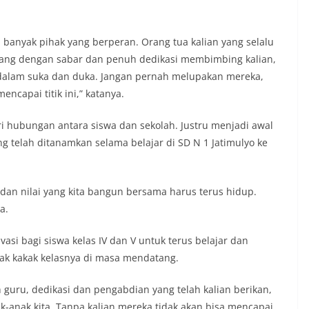
da banyak pihak yang berperan. Orang tua kalian yang selalu
ang dengan sabar dan penuh dedikasi membimbing kalian,
 dalam suka dan duka. Jangan pernah melupakan mereka,
capai titik ini,” katanya.
i hubungan antara siswa dan sekolah. Justru menjadi awal
g telah ditanamkan selama belajar di SD N 1 Jatimulyo ke
n dan nilai yang kita bangun bersama harus terus hidup.
a.
si bagi siswa kelas IV dan V untuk terus belajar dan
jak kakak kelasnya di masa mendatang.
 guru, dedikasi dan pengabdian yang telah kalian berikan,
k-anak kita. Tanpa kalian mereka tidak akan bisa mencapai