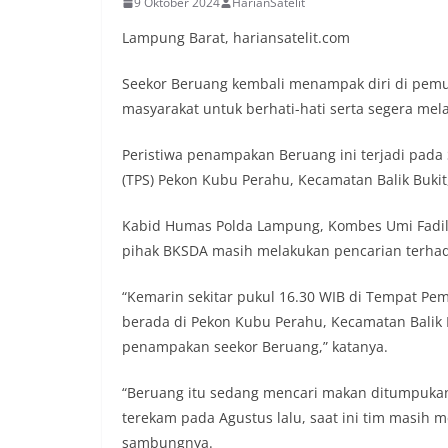
9 Oktober 2024
HarianSatelit
Lampung Barat, hariansatelit.com
Seekor Beruang kembali menampak diri di pem
masyarakat untuk berhati-hati serta segera mel
Peristiwa penampakan Beruang ini terjadi pad
(TPS) Pekon Kubu Perahu, Kecamatan Balik Buki
Kabid Humas Polda Lampung, Kombes Umi Fadilla
pihak BKSDA masih melakukan pencarian terhad
“Kemarin sekitar pukul 16.30 WIB di Tempat 
berada di Pekon Kubu Perahu, Kecamatan Balik
penampakan seekor Beruang,” katanya.
“Beruang itu sedang mencari makan ditumpukan 
terekam pada Agustus lalu, saat ini tim masih 
sambungnya.