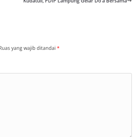
Kudatuli, PDIP Lampung Gelar Do’a Bersama
Ruas yang wajib ditandai
*