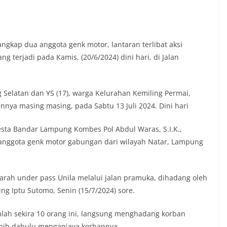
gkap dua anggota genk motor, lantaran terlibat aksi
terjadi pada Kamis, (20/6/2024) dini hari, di Jalan
 Selatan dan YS (17), warga Kelurahan Kemiling Permai,
nya masing masing, pada Sabtu 13 Juli 2024. Dini hari
esta Bandar Lampung Kombes Pol Abdul Waras, S.I.K.,
anggota genk motor gabungan dari wilayah Natar, Lampung
arah under pass Unila melalui jalan pramuka, dihadang oleh
ng Iptu Sutomo, Senin (15/7/2024) sore.
ah sekira 10 orang ini, langsung menghadang korban
bih dahulu menganiaya korbannya.