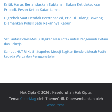
Kritik Harus Berlandaskan Subtansi, Bukan Ketidaksukaan
Pribadi, Pesan Ketua Katar Lamsel
Digrebek Saat Hendak Bertransaksi, Pria Di Tulang Bawang
Diamankan Polisi! Satu Rekannya Kabur
Sat Lantas Polres Mesuji Bagikan Nasi Kotak untuk Pengemudi, Petani
dan Pekerja
Sambut HUT RI Ke-81, Kapolres Mesuji Bagikan Bendera Merah Putih
kepada Warga dan Pengguna Jalan
Hak Cipta © 2026
. Keseluruhan Hak Cipta.
Tema:
ColorMag
oleh ThemeGrill. Dipersembahkan oleh
WordPress
.