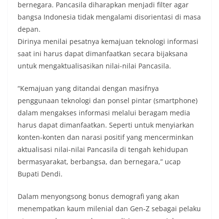
bernegara. Pancasila diharapkan menjadi filter agar
bangsa Indonesia tidak mengalami disorientasi di masa
depan.
Dirinya menilai pesatnya kemajuan teknologi informasi
saat ini harus dapat dimanfaatkan secara bijaksana
untuk mengaktualisasikan nilai-nilai Pancasila.
“Kemajuan yang ditandai dengan masifnya
penggunaan teknologi dan ponsel pintar (smartphone)
dalam mengakses informasi melalui beragam media
harus dapat dimanfaatkan. Seperti untuk menyiarkan
konten-konten dan narasi positif yang mencerminkan
aktualisasi nilai-nilai Pancasila di tengah kehidupan
bermasyarakat, berbangsa, dan bernegara,” ucap
Bupati Dendi.
Dalam menyongsong bonus demografi yang akan
menempatkan kaum milenial dan Gen-Z sebagai pelaku