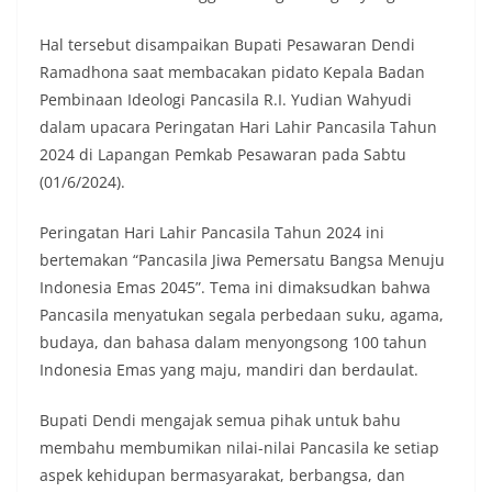
Hal tersebut disampaikan Bupati Pesawaran Dendi
Ramadhona saat membacakan pidato Kepala Badan
Pembinaan Ideologi Pancasila R.I. Yudian Wahyudi
dalam upacara Peringatan Hari Lahir Pancasila Tahun
2024 di Lapangan Pemkab Pesawaran pada Sabtu
(01/6/2024).
Peringatan Hari Lahir Pancasila Tahun 2024 ini
bertemakan “Pancasila Jiwa Pemersatu Bangsa Menuju
Indonesia Emas 2045”. Tema ini dimaksudkan bahwa
Pancasila menyatukan segala perbedaan suku, agama,
budaya, dan bahasa dalam menyongsong 100 tahun
Indonesia Emas yang maju, mandiri dan berdaulat.
Bupati Dendi mengajak semua pihak untuk bahu
membahu membumikan nilai-nilai Pancasila ke setiap
aspek kehidupan bermasyarakat, berbangsa, dan