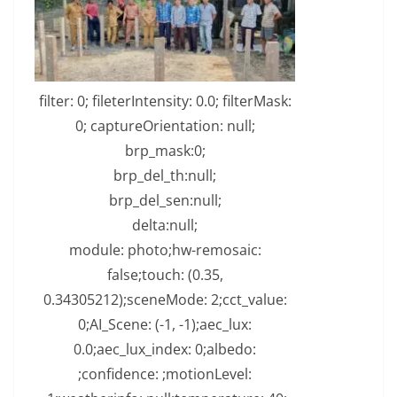
filter: 0; fileterIntensity: 0.0; filterMask:
0; captureOrientation: null;
brp_mask:0;
brp_del_th:null;
brp_del_sen:null;
delta:null;
module: photo;hw-remosaic:
false;touch: (0.35,
0.34305212);sceneMode: 2;cct_value:
0;AI_Scene: (-1, -1);aec_lux:
0.0;aec_lux_index: 0;albedo:
;confidence: ;motionLevel: