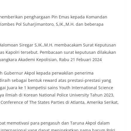
bowo memberikan penghargaan Pin Emas kepada Komandan
ombes Pol Suharjimantoro, S,IK.,M.H. dan beberapa
o Halomoan Siregar S,IK.,M.H. membacakam Surat Keputusan
s Kapolri tersebut. Pembacaan surat keputusan dilakukan
ngkara Akademi Kepolisian, Rabu 21 Febuari 2024
eh Gubernur Akpol kepada perwakilan penerima
raih sebagai bentuk reward atas prestasi-prestasi yang
ai Juara ke 1 kompetisi sains Youth International Science
rya ilmiah di Korean National Police University Tahun 2023,
onference of The States Parties di Atlanta, Amerika Serikat,
 dapat memotivasi para pengasuh dan Taruna Akpol dalam
h internasional yang dapat meningkatkan nama harum Polri