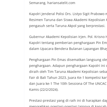
Semarang, hariansatelit.com
Kapolri Jenderal Polisi Drs. Listyo Sigit Pra
Resimen Taruna dan Siswa Akademi Kepolisian K
pengasuh serta Taruna Akpol yang berprestasi.
Gubernur Akademi Kepolisian Irjen. Pol. Krisn
Kapolri tentang pemberian penghargaan Pin Ema
dalam Upacara Bendera Bulanan Lapangan Bhaya
Penghargaan Pin Emas disematkan langsung ol
penghargaan. Adapun penghargaan Kapolri ini di
diraih oleh Tim Taruna Akademi Kepolisian sebag
Fair di Bali Tahun 2023, Juara Ke-1 kompetisi ka
dan Juara ke-1 The 10th Sessiona Of The UNCAC C
Kamis (22/2/2024).
Prestasi-prestasi yang di raih ini di harapkan
menorehkan prestasi-prestasi lainnya di kanca