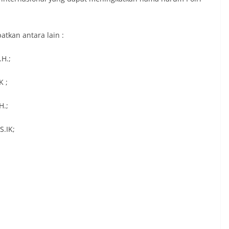
tkan antara lain :
H.;
K ;
H.;
S.IK;