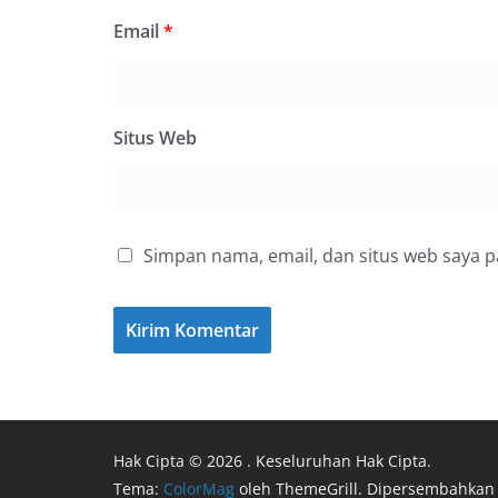
Email
*
Situs Web
Simpan nama, email, dan situs web saya 
Hak Cipta © 2026
. Keseluruhan Hak Cipta.
Tema:
ColorMag
oleh ThemeGrill. Dipersembahkan