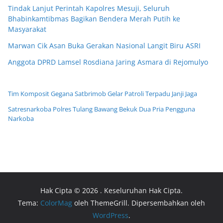
Tindak Lanjut Perintah Kapolres Mesuji, Seluruh
Bhabinkamtibmas Bagikan Bendera Merah Putih ke
Masyarakat
Marwan Cik Asan Buka Gerakan Nasional Langit Biru ASRI
Anggota DPRD Lamsel Rosdiana Jaring Asmara di Rejomulyo
Tim Komposit Gegana Satbrimob Gelar Patroli Terpadu Janji Jaga
Satresnarkoba Polres Tulang Bawang Bekuk Dua Pria Pengguna
Narkoba
Hak Cipta © 2026
. Keseluruhan Hak Cipta.
Tema:
ColorMag
oleh ThemeGrill. Dipersembahkan oleh
WordPress
.