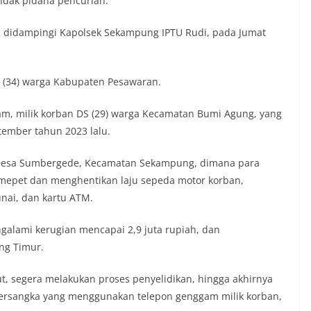
ndak pidana pencurian.
 didampingi Kapolsek Sekampung IPTU Rudi, pada Jumat
F (34) warga Kabupaten Pesawaran.
, milik korban DS (29) warga Kecamatan Bumi Agung, yang
tember tahun 2023 lalu.
ya Desa Sumbergede, Kecamatan Sekampung, dimana para
mepet dan menghentikan laju sepeda motor korban,
nai, dan kartu ATM.
ngalami kerugian mencapai 2,9 juta rupiah, dan
ng Timur.
t, segera melakukan proses penyelidikan, hingga akhirnya
 tersangka yang menggunakan telepon genggam milik korban,