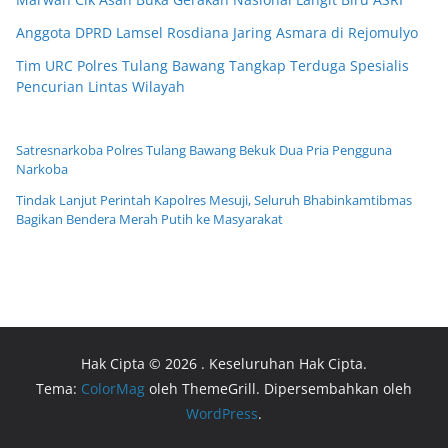
Anggota DPRD Lamsel Rosdiana Jaring Asmara di Rejomulyo
Tim URC Polres Tulang Bawang Tangkap Terduga Spesialis
Pencurian Lintas Wilayah
Satresnarkoba Polres Tulang Bawang Bekuk Dua Pria Pengguna
Narkoba
Tindak Lanjut Perintah Kapolres Mesuji, Seluruh Bhabinkamtibmas
Bagikan Bendera Merah Putih ke Masyarakat
Hak Cipta © 2026
. Keseluruhan Hak Cipta.
Tema:
ColorMag
oleh ThemeGrill. Dipersembahkan oleh
WordPress
.