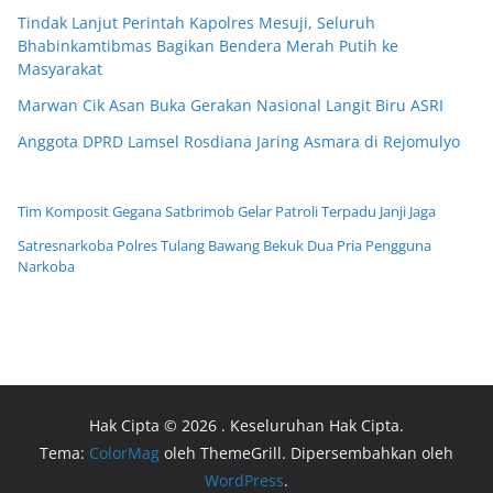
Tindak Lanjut Perintah Kapolres Mesuji, Seluruh
Bhabinkamtibmas Bagikan Bendera Merah Putih ke
Masyarakat
Marwan Cik Asan Buka Gerakan Nasional Langit Biru ASRI
Anggota DPRD Lamsel Rosdiana Jaring Asmara di Rejomulyo
Tim Komposit Gegana Satbrimob Gelar Patroli Terpadu Janji Jaga
Satresnarkoba Polres Tulang Bawang Bekuk Dua Pria Pengguna
Narkoba
Hak Cipta © 2026
. Keseluruhan Hak Cipta.
Tema:
ColorMag
oleh ThemeGrill. Dipersembahkan oleh
WordPress
.