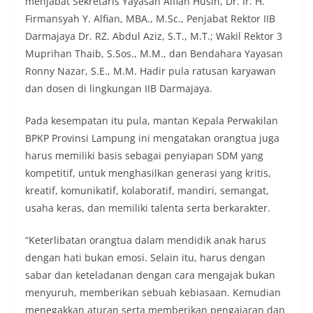
menjabat Sekretaris Yayasan Alfian Husin, Dr. Ir. H.
Firmansyah Y. Alfian, MBA., M.Sc., Penjabat Rektor IIB
Darmajaya Dr. RZ. Abdul Aziz, S.T., M.T.; Wakil Rektor 3
Muprihan Thaib, S.Sos., M.M., dan Bendahara Yayasan
Ronny Nazar, S.E., M.M. Hadir pula ratusan karyawan
dan dosen di lingkungan IIB Darmajaya.
Pada kesempatan itu pula, mantan Kepala Perwakilan
BPKP Provinsi Lampung ini mengatakan orangtua juga
harus memiliki basis sebagai penyiapan SDM yang
kompetitif, untuk menghasilkan generasi yang kritis,
kreatif, komunikatif, kolaboratif, mandiri, semangat,
usaha keras, dan memiliki talenta serta berkarakter.
“Keterlibatan orangtua dalam mendidik anak harus
dengan hati bukan emosi. Selain itu, harus dengan
sabar dan keteladanan dengan cara mengajak bukan
menyuruh, memberikan sebuah kebiasaan. Kemudian
menegakkan aturan serta memberikan pengajaran dan