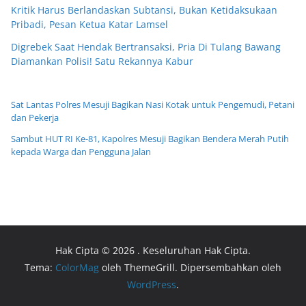
Kritik Harus Berlandaskan Subtansi, Bukan Ketidaksukaan
Pribadi, Pesan Ketua Katar Lamsel
Digrebek Saat Hendak Bertransaksi, Pria Di Tulang Bawang
Diamankan Polisi! Satu Rekannya Kabur
Sat Lantas Polres Mesuji Bagikan Nasi Kotak untuk Pengemudi, Petani
dan Pekerja
Sambut HUT RI Ke-81, Kapolres Mesuji Bagikan Bendera Merah Putih
kepada Warga dan Pengguna Jalan
Hak Cipta © 2026
. Keseluruhan Hak Cipta.
Tema:
ColorMag
oleh ThemeGrill. Dipersembahkan oleh
WordPress
.