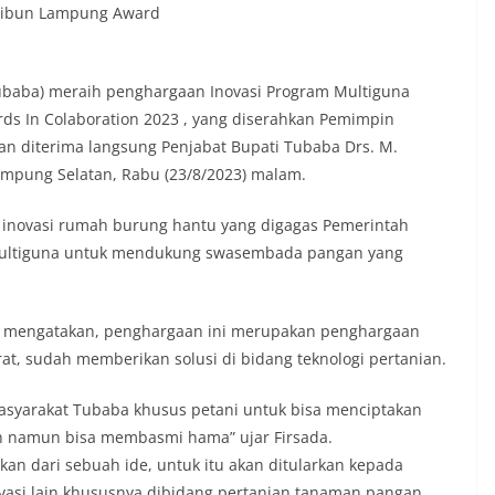
Tribun Lampung Award
ubaba) meraih penghargaan Inovasi Program Multiguna
ds In Colaboration 2023 , yang diserahkan Pemimpin
n diterima langsung Penjabat Bupati Tubaba Drs. M.
Lampung Selatan, Rabu (23/8/2023) malam.
n inovasi rumah burung hantu yang digagas Pemerintah
 multiguna untuk mendukung swasembada pangan yang
a mengatakan, penghargaan ini merupakan penghargaan
at, sudah memberikan solusi di bidang teknologi pertanian.
asyarakat Tubaba khusus petani untuk bisa menciptakan
ah namun bisa membasmi hama” ujar Firsada.
kan dari sebuah ide, untuk itu akan ditularkan kepada
vasi lain khususnya dibidang pertanian tanaman pangan.