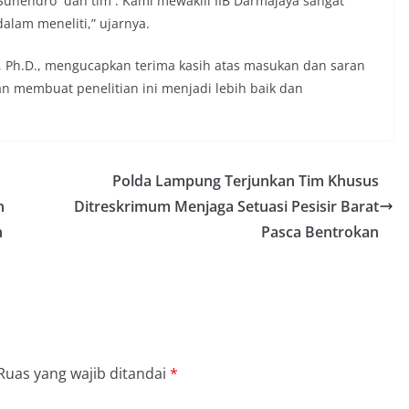
. Suhendro dan tim . Kami mewakili IIB Darmajaya sangat
alam meneliti,” ujarnya.
m., Ph.D., mengucapkan terima kasih atas masukan dan saran
an membuat penelitian ini menjadi lebih baik dan
Polda Lampung Terjunkan Tim Khusus
n
Ditreskrimum Menjaga Setuasi Pesisir Barat
n
Pasca Bentrokan
Ruas yang wajib ditandai
*