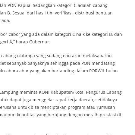
elah PON Papua. Sedangkan kategori C adalah cabang
n B. Sesuai dari hasil tim verifikasi, distribusi bantuan
 ada.
or-cabor yang ada dalam kategori C naik ke kategori B, dan
egori A,” harap Gubernur.
h cabang olahraga yang sedang dan akan melaksanakan
 atlet sebanyak-banyaknya sehingga pada PON mendatang
uk cabor-cabor yang akan bertanding dalam PORWIL bulan
i Lampung meminta KONI Kabupaten/Kota, Pengurus Cabang
tuk dapat juga menggelar rapat kerja daerah, setidaknya
berusaha untuk bisa menciptakan program atau rumusan
 maupun kuantitas yang berujung dengan meraih prestasi di